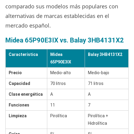
comparado sus modelos más populares con
alternativas de marcas establecidas en el
mercado español.
Midea 65P90E3IX vs. Balay 3HB4131X2
Característica
Midea
Balay 3HB4131X2
65P90E3IX
Precio
Medio-alto
Medio-bajo
Capacidad
70 litros
71 litros
Clase energética
A
A
Funciones
11
7
Limpieza
Pirolítica
Pirolítica +
Hidrolítica
Guías
Sí
Sí