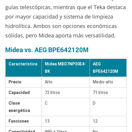
guías telescópicas, mientras que el Teka destaca
por mayor capacidad y sistema de limpieza
hidrolítica. Ambos son opciones económicas
sólidas, pero Midea aporta más versatilidad.
Midea vs. AEG BPE642120M
Característica
Midea MBO7NP30E4-
AEG
BK
BPE642120M
Precio
Alto
Medio-alto
Capacidad
72 litros
71 litros
Clase
C
D
energética
Funciones
13
12
Conectividad
WiFi + Alexa
No