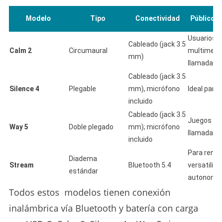
Modelo
Tipo
Conectividad
Público o
Usuarios
Cableado (jack 3.5
Calm 2
Circumaural
multimedi
mm)
llamadas
Cableado (jack 3.5
Silence 4
Plegable
mm), micrófono
Ideal para
incluido
Cableado (jack 3.5
Juegos y
Way 5
Doble plegado
mm); micrófono
llamadas
incluido
Para rendi
Diadema
Stream
Bluetooth 5.4
versatilida
estándar
autonomí
Todos estos modelos tienen conexión
inalámbrica vía Bluetooth y batería con carga