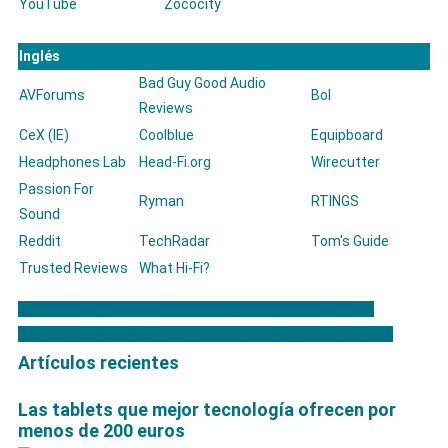
YouTube
Zococity
Inglés
Bad Guy Good Audio
AVForums
Bol
Reviews
CeX (IE)
Coolblue
Equipboard
Headphones Lab
Head-Fi.org
Wirecutter
Passion For
Ryman
RTINGS
Sound
Reddit
TechRadar
Tom's Guide
Trusted Reviews
What Hi-Fi?
Criterios para seleccionar el mejor altavoz portátil Bose
Navegación
Ficha técnica y reseñas sobre los termos eléctricos Ferroli
de
Artículos recientes
entradas
Las tablets que mejor tecnología ofrecen por
menos de 200 euros