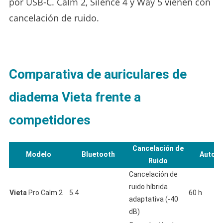
por USB-C. Calm 2, Silence 4 y Way 5 vienen con
cancelación de ruido.
Comparativa de auriculares de
diadema Vieta frente a
competidores
Cancelación de
Modelo
Bluetooth
Auton
Ruido
Cancelación de
ruido híbrida
Vieta
Pro Calm 2
5.4
60 h
adaptativa (-40
dB)