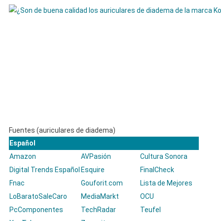
Fuentes (auriculares de diadema)
Español
Amazon
AVPasión
Cultura Sonora
Digital Trends Español
Esquire
FinalCheck
Fnac
Gouforit.com
Lista de Mejores
LoBaratoSaleCaro
MediaMarkt
OCU
PcComponentes
TechRadar
Teufel