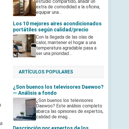
estudio compartido, añadir un
extra de comodidad a la oficina,
equipar una…
Los 10 mejores aires acondicionados
portátiles según calidad/precio
Con la llegada de las olas de
calor, mantener el hogar a una
temperatura agradable pasa a
ser una prioridad…
ARTÍCULOS POPULARES
¿Son buenos los televisores Daewoo?
— Análisis a fondo
¿Son buenos los televisores
n
Daewoo? Este análisis completo
abarca las opiniones de expertos,
calidad de imag…
ma
Descripción por expertos de los