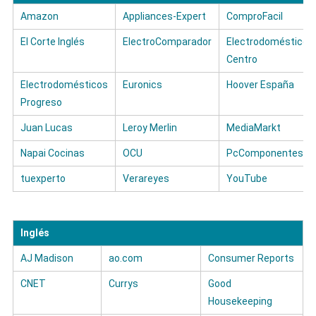
Amazon
Appliances-Expert
ComproFacil
El Corte Inglés
ElectroComparador
Electrodomésticos
Centro
Electrodomésticos
Euronics
Hoover España
Progreso
Juan Lucas
Leroy Merlin
MediaMarkt
Napai Cocinas
OCU
PcComponentes
tuexperto
Verareyes
YouTube
Inglés
AJ Madison
ao.com
Consumer Reports
CNET
Currys
Good
Housekeeping