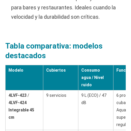
para bares y restaurantes. Ideales cuando la
velocidad y la durabilidad son críticas.
Tabla comparativa: modelos
destacados
Modelo
Cubiertos
Consumo
Funcion
agua / Nivel
ruido
4LVF-423
/
9 servicios
9 L (ECO) / 47
6 progr
4LVF-424
dB
cuba ac
Integrable 45
Aquasto
cm
superio
regulabl