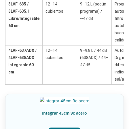
3LVF-635
/
12–14
9–12 L (según
Progra
3LVF-635.1
cubiertos
programa) /
automá
Libre/Integrable
~47 dB
filtro
60 cm
autolim
buena r
calidad
4LVF-637ADX
/
12–14
9–9.8 L / 44 dB
AutoDoo
4LVF-638ADX
cubiertos
(638ADX) / 44–
Dry, inic
Integrable 60
47 dB
diferido
cm
indicad
sal/abri
Integrar 45cm 9c acero