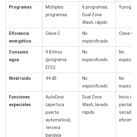
Programas
Múltiples
6 programas,
9 progr
programas
Dual Zone
Wash, rápido
Eficiencia
Clase C
No
Clase C
energética
especificada
Consumo
9.8 litros
No
No
agua
(programa
especificado
especifi
ECO)
Nivel ruido
44 dB
No
No
especificado
especifi
Funciones
AutoDoor
Dual Zone
Inicio dif
especiales
(apertura
Wash, lavado
pantalla 
puerta
rápido
secado
automática),
eficiente
tercera
bandeja