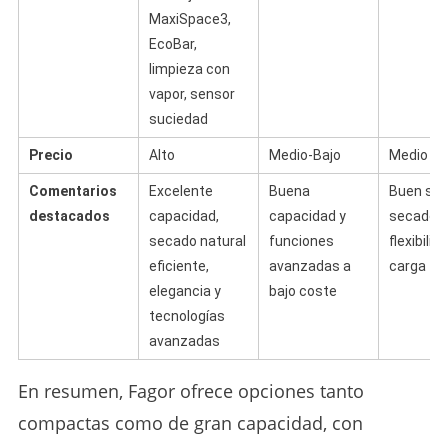
MaxiSpace3,
EcoBar,
limpieza con
vapor, sensor
suciedad
Precio
Alto
Medio-Bajo
Medio
Comentarios
Excelente
Buena
Buen si
destacados
capacidad,
capacidad y
secado y
secado natural
funciones
flexibilid
eficiente,
avanzadas a
carga
elegancia y
bajo coste
tecnologías
avanzadas
En resumen, Fagor ofrece opciones tanto
compactas como de gran capacidad, con