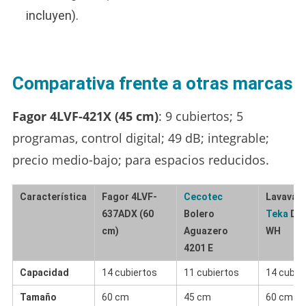
incluyen).
Comparativa frente a otras marcas
Fagor 4LVF-421X (45 cm)
: 9 cubiertos; 5
programas, control digital; 49 dB; integrable;
precio medio-bajo; para espacios reducidos.
Característica
Fagor 4LVF-
Cecotec
Lavavajil
637ADX (60
Bolero
Teka
DFI
cm)
Aguazero
WH
4201 E
Capacidad
14 cubiertos
11 cubiertos
14 cubie
Tamaño
60 cm
45 cm
60 cm