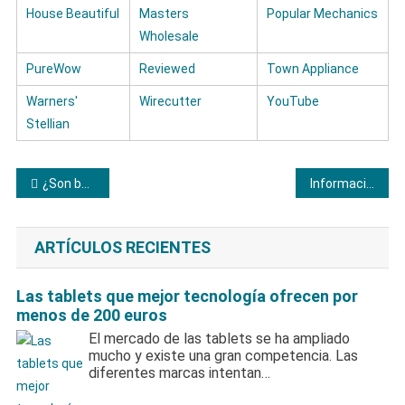
House Beautiful
Masters
Popular Mechanics
Wholesale
PureWow
Reviewed
Town Appliance
Warners'
Wirecutter
YouTube
Stellian
Navegación
¿Son buenos los microondas de la marca Beko?
Información que debes conocer de las neveras Teka
de
ARTÍCULOS RECIENTES
entradas
Las tablets que mejor tecnología ofrecen por
menos de 200 euros
El mercado de las tablets se ha ampliado
mucho y existe una gran competencia. Las
diferentes marcas intentan…