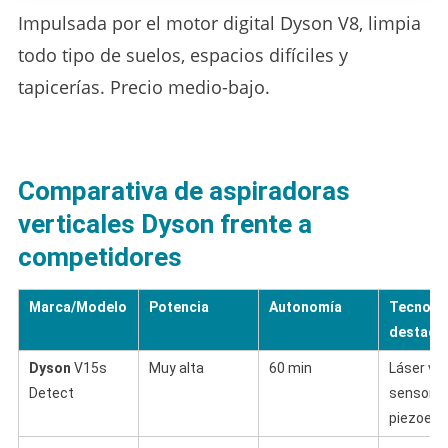
Impulsada por el motor digital Dyson V8, limpia
todo tipo de suelos, espacios difíciles y
tapicerías. Precio medio-bajo.
Comparativa de aspiradoras
verticales Dyson frente a
competidores
Marca/Modelo
Potencia
Autonomía
Tecnolo
destaca
Dyson
V15s
Muy alta
60 min
Láser ver
Detect
sensor
piezoelé