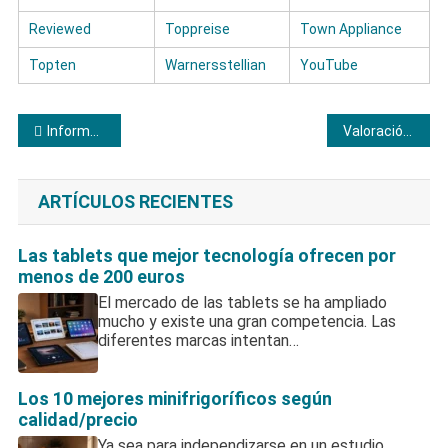
Reviewed
Toppreise
Town Appliance
Topten
Warnersstellian
YouTube
Navegación
Informe completo sobre las pulseras de actividad Samsung
Valoración especializada sobre las lavadoras Icecool
de
ARTÍCULOS RECIENTES
entradas
Las tablets que mejor tecnología ofrecen por
menos de 200 euros
El mercado de las tablets se ha ampliado
mucho y existe una gran competencia. Las
diferentes marcas intentan…
Los 10 mejores minifrigoríficos según
calidad/precio
Ya sea para independizarse en un estudio