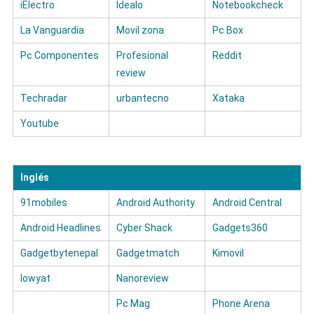
iElectro
Idealo
Notebookcheck
La Vanguardia
Movil zona
Pc Box
Pc Componentes
Profesional
Reddit
review
Techradar
urbantecno
Xataka
Youtube
Inglés
91mobiles
Android Authority
Android Central
Android Headlines
Cyber Shack
Gadgets360
Gadgetbytenepal
Gadgetmatch
Kimovil
lowyat
Nanoreview
Pc Mag
Phone Arena