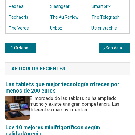
Redsea
Slashgear
Smartprix
Techaeris
The Au Review
The Telegraph
The Verge
Unbox
Utterlytechie
Navegación
Ordenadores portátiles Medion: análisis, opinión de expertos y comparativa
¿Son de alta calidad las barras de sonido Yamaha?
de
ARTÍCULOS RECIENTES
entradas
Las tablets que mejor tecnología ofrecen por
menos de 200 euros
El mercado de las tablets se ha ampliado
mucho y existe una gran competencia. Las
diferentes marcas intentan…
Los 10 mejores minifrigoríficos según
calidad/precio