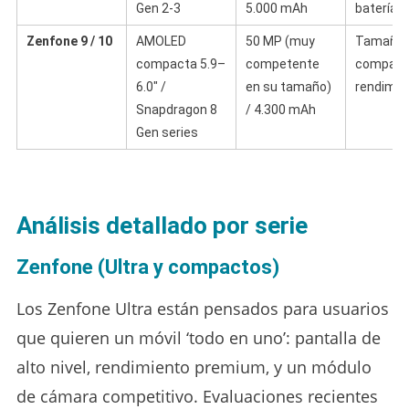
Gen 2-3
5.000 mAh
batería.
Zenfone 9 / 10
AMOLED
50 MP (muy
Tamaño
compacta 5.9–
competente
compacto
6.0″ /
en su tamaño)
rendimie
Snapdragon 8
/ 4.300 mAh
Gen series
Análisis detallado por serie
Zenfone (Ultra y compactos)
Los Zenfone Ultra están pensados para usuarios
que quieren un móvil ‘todo en uno’: pantalla de
alto nivel, rendimiento premium, y un módulo
de cámara competitivo. Evaluaciones recientes