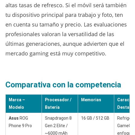
altas tasas de refresco. Si el móvil será también
tu dispositivo principal para trabajo y foto, ten
en cuenta su tamaño y precio. Las evaluaciones
profesionales valoran la versatilidad de las
últimas generaciones, aunque advierten que el
mercado gaming está muy competitivo.
Comparativa con la competencia
Marca –
Procesador /
Memorias
Caracter
Modelo
Batería
Destaca
Asus
ROG
Snapdragon 8
16 GB / 512 GB
Refriger
Phone 9 Pro
Gen 2 Elite /
GameCool
~6000 mAh
enfoque