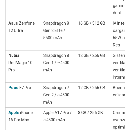
gaming, 
dual
Asus
Zenfone
Snapdragon 8
16 GB / 512 GB
IA integr
12 Ultra
Gen 2 Elite /
carga rá
5500 mAh
65W, audi
Res
Nubia
Snapdragon 8
12 GB / 256 GB
Sistema
RedMagic 10
Gen 1 / ~4500
ventilaci
Pro
mAh
ventilado
interno
Poco
F7 Pro
Snapdragon 7
12 GB / 256 GB
Buena re
Gen 2 / ~4500
calidad-p
mAh
Apple
iPhone
Apple A17 Pro /
8 GB / 256 GB
Cámara
16 Pro Max
~4500 mAh
avanzada
optimiza