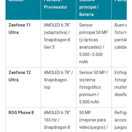
Procesador
principal /
Batería
Zenfone 11
AMOLED 6.78″
Sensor
Buen equi
Ultra
(adaptativa) /
principal 50 MP
foto/ren
Snapdragon 8
(y ópticas
pantalla 
Gen 3
avanzadas) /
calidad.
5.000–5.500
mAh
Zenfone 12
AMOLED 6.78″ /
Sensor 50 MP /
Enfoque 
Ultra
Snapdragon
sistema
fotografí
top
fotográfico
multimed
premium /
diseño p
5.000 mAh
ROG Phone 8
AMOLED 6.78″
50 MP
Refrigera
165 Hz /
(mejoras para
accesori
Snapdragon 8
vídeo/juegos) /
juegos, g