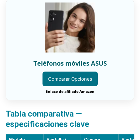
Teléfonos móviles ASUS
Comparar Opciones
Enlace de afiliado Amazon
Tabla comparativa —
especificaciones clave
Modelo
Pantalla /
Cámara
Puntos f