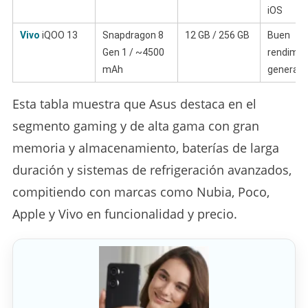
iOS
Vivo
iQOO 13
Snapdragon 8
12 GB / 256 GB
Buen
Gen 1 / ~4500
rendimie
mAh
general
Esta tabla muestra que Asus destaca en el
segmento gaming y de alta gama con gran
memoria y almacenamiento, baterías de larga
duración y sistemas de refrigeración avanzados,
compitiendo con marcas como Nubia, Poco,
Apple y Vivo en funcionalidad y precio.