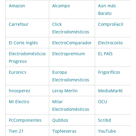
Amazon
Alcampo
Aún más
Barato
Carrefour
Click
ComproFacil
Electrodomésticos
El Corte Inglés
ElectroComparador
Electrocosto
Electrodomésticos
Electropremium
EL PAÍS
Progreso
Euronics
Europa
Frigoríficos
Electrodomesticos
hnosperez
Leroy Merlin
MediaMarkt
Mi Electro
Milar
OCU
Electrodomésticos
PcComponentes
Qubbos
Scribd
Tien 21
TopNeveras
YouTube