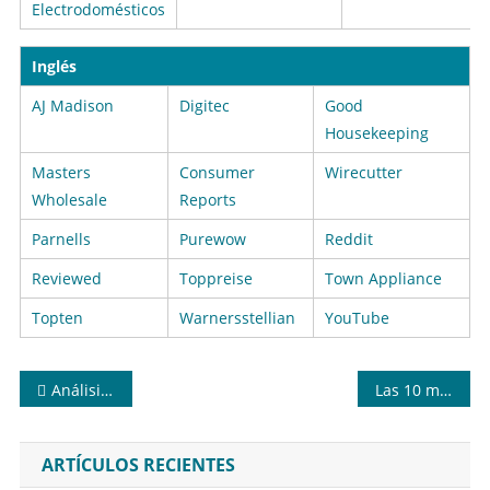
Electrodomésticos
Inglés
AJ Madison
Digitec
Good
Housekeeping
Masters
Consumer
Wirecutter
Wholesale
Reports
Parnells
Purewow
Reddit
Reviewed
Toppreise
Town Appliance
Topten
Warnersstellian
YouTube
Navegación
Análisis Completo de los Hornos Eléctricos Integrables Hisense
Las 10 mejores neveras según calidad/precio
de
entradas
ARTÍCULOS RECIENTES