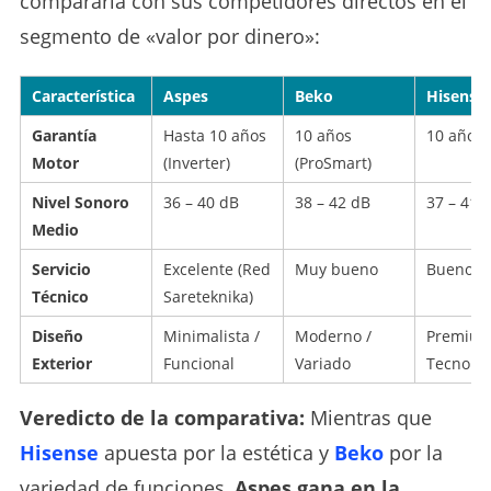
compararla con sus competidores directos en el
segmento de «valor por dinero»:
Característica
Aspes
Beko
Hisense
Garantía
Hasta 10 años
10 años
10 años
Motor
(Inverter)
(ProSmart)
Nivel Sonoro
36 – 40 dB
38 – 42 dB
37 – 41 
Medio
Servicio
Excelente (Red
Muy bueno
Bueno
Técnico
Sareteknika)
Diseño
Minimalista /
Moderno /
Premium
Exterior
Funcional
Variado
Tecnológ
Veredicto de la comparativa:
Mientras que
Hisense
apuesta por la estética y
Beko
por la
variedad de funciones,
Aspes gana en la