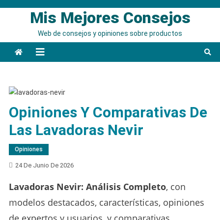
Saltar
Mis Mejores Consejos
al
contenido
Web de consejos y opiniones sobre productos
Opiniones Y Comparativas De
Las Lavadoras Nevir
Opiniones
24 De Junio De 2026
Lavadoras Nevir: Análisis Completo
, con
modelos destacados, características, opiniones
de expertos y usuarios, y comparativas.