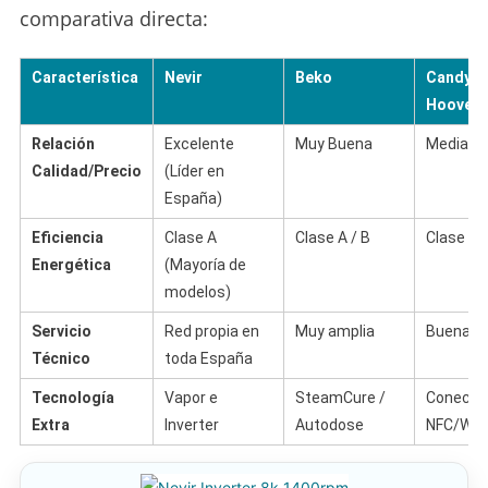
comparativa directa:
Característica
Nevir
Beko
Candy /
Hoover
Relación
Excelente
Muy Buena
Media-Al
Calidad/Precio
(Líder en
España)
Eficiencia
Clase A
Clase A / B
Clase A /
Energética
(Mayoría de
modelos)
Servicio
Red propia en
Muy amplia
Buena
Técnico
toda España
Tecnología
Vapor e
SteamCure /
Conectiv
Extra
Inverter
Autodose
NFC/Wi-F