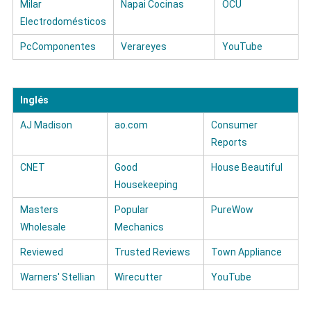
Milar
Napai Cocinas
OCU
Electrodomésticos
PcComponentes
Verareyes
YouTube
Inglés
AJ Madison
ao.com
Consumer
Reports
CNET
Good
House Beautiful
Housekeeping
Masters
Popular
PureWow
Wholesale
Mechanics
Reviewed
Trusted Reviews
Town Appliance
Warners' Stellian
Wirecutter
YouTube