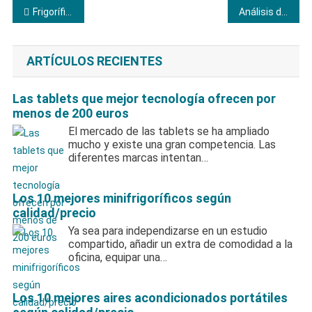
Navegación
Frigoríficos Nevir: Análisis Completo
Análisis de expertos de las secadoras Whirlpool
de
ARTÍCULOS RECIENTES
entradas
Las tablets que mejor tecnología ofrecen por
menos de 200 euros
El mercado de las tablets se ha ampliado
mucho y existe una gran competencia. Las
diferentes marcas intentan…
Los 10 mejores minifrigoríficos según
calidad/precio
Ya sea para independizarse en un estudio
compartido, añadir un extra de comodidad a la
oficina, equipar una…
Los 10 mejores aires acondicionados portátiles