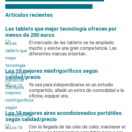
Navegación
¿Son buenos los lavavajillas de marca Hoover?
de
Artículos recientes
entradas
Las tablets que mejor tecnología ofrecen por
menos de 200 euros
El mercado de las tablets se ha ampliado
mucho y existe una gran competencia. Las
diferentes marcas intentan…
Los 10 mejores minifrigoríficos según
calidad/precio
Ya sea para independizarse en un estudio
compartido, añadir un extra de comodidad a la
oficina, equipar una…
Los 10 mejores aires acondicionados portátiles
según calidad/precio
Con la llegada de las olas de calor, mantener el