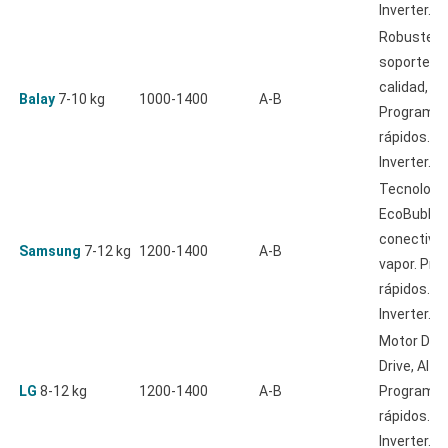
Inverter.
Robustez,
soporte té
calidad, va
Balay
7-10 kg
1000-1400
A-B
Programa
rápidos. M
Inverter.
Tecnologí
EcoBubble
conectivid
Samsung
7-12 kg
1200-1400
A-B
vapor. Pr
rápidos. M
Inverter.
Motor Dire
Drive, AI DD
LG
8-12 kg
1200-1400
A-B
Programa
rápidos. M
Inverter.