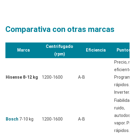
Comparativa con otras marcas
Centrifugado
Marca
Eficiencia
Puntos f
(rpm)
Precio, mo
eficiente, 
Hisense 8-12 kg
1200-1600
A-B
Programa
rápidos. M
Inverter.
Fiabilidad, 
ruido,
autodosifi
Bosch
7-10 kg
1200-1600
A-B
vapor. Pr
rápidos. M