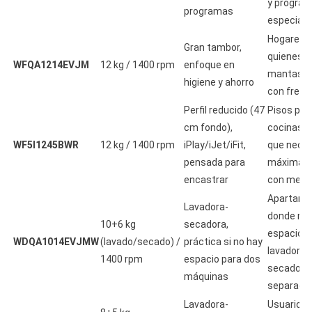
y progra
programas
especiale
Hogares g
Gran tambor,
quienes l
WFQA1214EVJM
12 kg / 1400 rpm
enfoque en
mantas/e
higiene y ahorro
con frecu
Perfil reducido (47
Pisos peq
cm fondo),
cocinas i
WF5I1245BWR
12 kg / 1400 rpm
iPlay/iJet/iFit,
que neces
pensada para
máxima c
encastrar
con menor
Apartame
Lavadora-
donde no 
10+6 kg
secadora,
espacio p
WDQA1014EVJMW
(lavado/secado) /
práctica si no hay
lavadora 
1400 rpm
espacio para dos
secadora 
máquinas
separado.
Lavadora-
Usuarios 