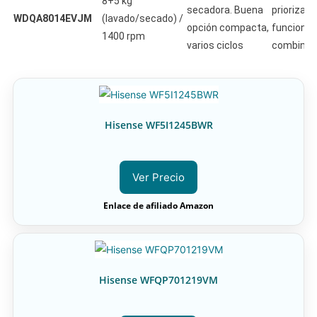
8+5 kg
secadora. Buena
priorizan 
WDQA8014EVJM
(lavado/secado) /
opción compacta,
funcional
1400 rpm
varios ciclos
combinad
Hisense WF5I1245BWR
Ver Precio
Enlace de afiliado Amazon
Hisense WFQP701219VM