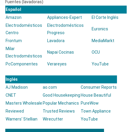
Fuentes (lavadoras)
Español
Amazon
Appliances-Expert
El Corte Inglés
Electrodomésticos
Electrodomésticos
Euronics
Centro
Progreso
Frontum
Lavadora
MediaMarkt
Milar
Napai Cocinas
OCU
Electrodomésticos
PcComponentes
Verareyes
YouTube
Inglés
AJ Madison
ao.com
Consumer Reports
CNET
Good Housekeeping
House Beautiful
Masters Wholesale
Popular Mechanics
PureWow
Reviewed
Trusted Reviews
Town Appliance
Warners' Stellian
Wirecutter
YouTube
Información que debes conocer de las neveras Teka