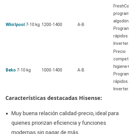
FreshCare,
programas
algodón, v
Whirlpool
7-10 kg
1200-1400
A-B
Programa
rápidos. M
Inverter.
Precio
competitiv
higiene+, v
Beko
7-10 kg
1000-1400
A-B
Programa
rápidos. M
Inverter.
Características destacadas Hisense:
Muy buena relación calidad-precio, ideal para
quienes priorizan eficiencia y funciones
modernas sin pagar de más.​