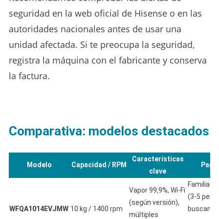
seguridad en la web oficial de Hisense o en las
autoridades nacionales antes de usar una
unidad afectada. Si te preocupa la seguridad,
registra la máquina con el fabricante y conserva
la factura.
Comparativa: modelos destacados
Características
Modelo
Capacidad / RPM
Para 
clave
Familias 
Vapor 99,9%, Wi-Fi
(3-5 pers
(según versión),
WFQA1014EVJMW
10 kg / 1400 rpm
buscan c
múltiples