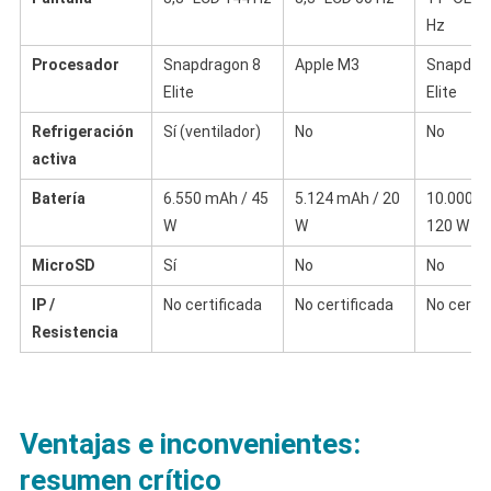
Hz
Procesador
Snapdragon 8
Apple M3
Snapdra
Elite
Elite
Refrigeración
Sí (ventilador)
No
No
activa
Batería
6.550 mAh / 45
5.124 mAh / 20
10.000 m
W
W
120 W
MicroSD
Sí
No
No
IP /
No certificada
No certificada
No certif
Resistencia
Ventajas e inconvenientes:
resumen crítico