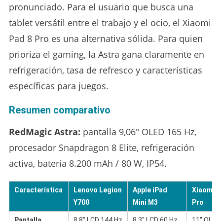
pronunciado. Para el usuario que busca una
tablet versátil entre el trabajo y el ocio, el Xiaomi
Pad 8 Pro es una alternativa sólida. Para quien
prioriza el gaming, la Astra gana claramente en
refrigeración, tasa de refresco y características
específicas para juegos.
Resumen comparativo
RedMagic Astra:
pantalla 9,06″ OLED 165 Hz,
procesador Snapdragon 8 Elite, refrigeración
activa, batería 8.200 mAh / 80 W, IP54.
Característica
Lenovo Legion
Apple iPad
Xiaomi P
Y700
Mini M3
Pro
Pantalla
8,8″ LCD 144 Hz
8,3″ LCD 60 Hz
11″ OLED