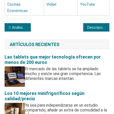
Cocinas
Vidaxl
YouTube
Económicas
Navegación
Análisis profundo de los televisores de marca Nevir
Descripción minuciosa de las tablets Asus
de
ARTÍCULOS RECIENTES
entradas
Las tablets que mejor tecnología ofrecen por
menos de 200 euros
El mercado de las tablets se ha ampliado
mucho y existe una gran competencia. Las
diferentes marcas intentan…
Los 10 mejores minifrigoríficos según
calidad/precio
Ya sea para independizarse en un estudio
compartido, añadir un extra de comodidad a la