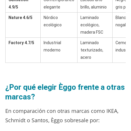
4.9/5
elegante
brillo, aluminio
gris per
Nature 4.6/5
Nórdico
Laminado
Blanco p
ecológico
ecológico,
nogal o
madera FSC
Factory 4.7/5
Industrial
Laminado
Cemento
moderno
texturizado,
industri
acero
¿Por qué elegir Èggo frente a otras
marcas?
En comparación con otras marcas como IKEA,
Schmidt o Santos, Èggo sobresale por: