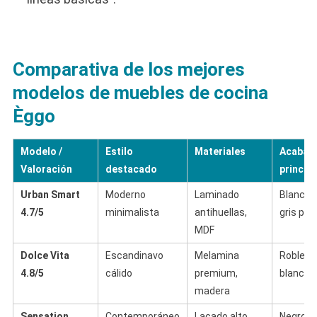
Comparativa de los mejores
modelos de muebles de cocina
Èggo
Modelo /
Estilo
Materiales
Acabad
Valoración
destacado
princip
Urban Smart
Moderno
Laminado
Blanco 
4.7/5
minimalista
antihuellas,
gris piz
MDF
Dolce Vita
Escandinavo
Melamina
Roble cl
4.8/5
cálido
premium,
blanco 
madera
Sensation
Contemporáneo
Lacado alto
Negro gr