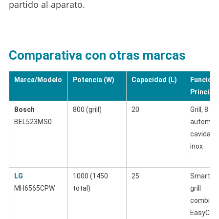
partido al aparato.
Comparativa con otras marcas
Marca/Modelo
Potencia (W)
Capacidad (L)
Funcion
Principa
Bosch
800 (grill)
20
Grill, 8 r
BEL523MS0
automáti
cavidad 
inox
LG
1000 (1450
25
Smart Inv
MH6565CPW
total)
grill
combina
EasyCle