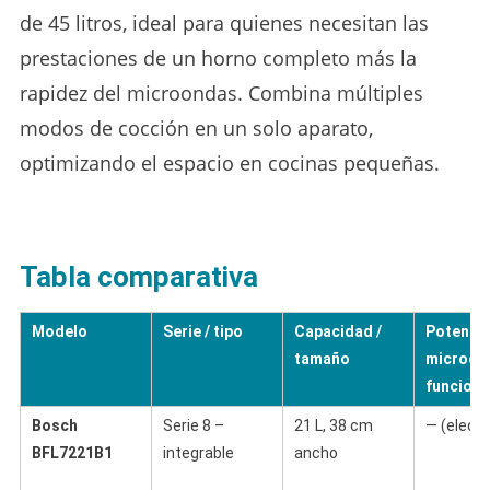
de 45 litros, ideal para quienes necesitan las
prestaciones de un horno completo más la
rapidez del microondas. Combina múltiples
modos de cocción en un solo aparato,
optimizando el espacio en cocinas pequeñas.
Tabla comparativa
Modelo
Serie / tipo
Capacidad /
Potenci
tamaño
microon
funcion
Bosch
Serie 8 –
21 L, 38 cm
— (electr
BFL7221B1
integrable
ancho