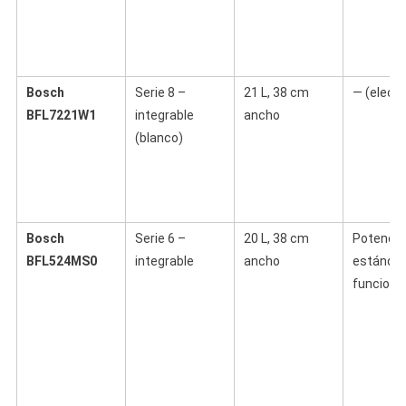
Bosch
Serie 8 –
21 L, 38 cm
— (electr
BFL7221W1
integrable
ancho
(blanco)
Bosch
Serie 6 –
20 L, 38 cm
Potencia
BFL524MS0
integrable
ancho
estándar
funcione