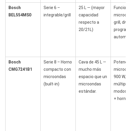
Bosch
Serie 6 –
25 L — (mayor
Funcione
BEL554MS0
integrable/grill
capacidad
microon
respecto a
grill, div
20/21L)
program
automát
Bosch
Serie 8 – Horno
Cava de 45 L —
Potencia
CMG7241B1
compacto con
mucho más
microon
microondas
espacio que un
900 W,
(built-in)
microondas
múltiple
estándar.
modos (
+ horno)