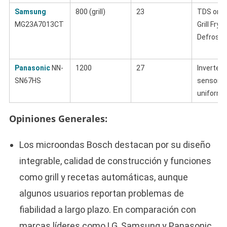
Samsung
800 (grill)
23
TDS ond
MG23A7013CT
Grill Fry,
Defrost
Panasonic
NN-
1200
27
Inverter,
SN67HS
sensor, 
uniforme
Opiniones Generales:
Los microondas Bosch destacan por su diseño
integrable, calidad de construcción y funciones
como grill y recetas automáticas, aunque
algunos usuarios reportan problemas de
fiabilidad a largo plazo. En comparación con
marcas líderes como LG, Samsung y Panasonic,