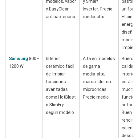
modelos, vapor
y Smart
bastant
y EasyClean
Inverter. Precio
uniform
antibacteriano.
medio-alto.
Eficienc
energéti
diseño
moderno 
limpieza
Samsung
800–
Interior
Alta en modelos
Buena r
1200 W
cerámico fácil
de gama
calidad‑
de limpiar,
media‑alta;
interior
funciones
marca líder en
cerámic
avanzadas
microondas.
muchas
como HotBlast
Precio medio.
funcion
o SlimFry
automát
según modelo.
Buen
rendimie
calentar
descong