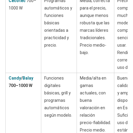
Cecotec
700–
Programas
Media; correcta
Precio 
1000 W
automáticos y
para el precio,
competi
funciones
aunque menos
muchos
básicas
robusta que las
modelo
orientadas a
marcas líderes
compac
practicidad y
tradicionales.
sencillo
precio.
Precio medio-
usar.
bajo.
Rendimi
correct
uso diar
Candy
/
Balay
Funciones
Media/alta en
Buena r
700–1000 W
digitales
gamas
calidad‑
básicas, grill y
actuales, con
y amplia
programas
buena
disponib
automáticos
valoración en
en Espa
según modelo.
relación
Suficien
precio‑fiabilidad.
uso dom
Precio medio.
estánda