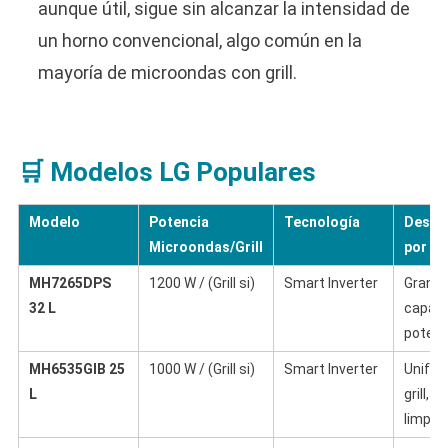
aunque útil, sigue sin alcanzar la intensidad de
un horno convencional, algo común en la
mayoría de microondas con grill.
🛒 Modelos LG Populares
Modelo
Potencia
Tecnología
Desta
Microondas/Grill
por
MH7265DPS
1200 W / (Grill si)
Smart Inverter
Gran
32 L
capaci
potenc
MH6535GIB 25
1000 W / (Grill si)
Smart Inverter
Unifor
L
grill, fá
limpie