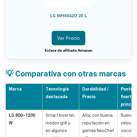
LG MH6042D 20 L
Ver Precio
Enlace de afiliado Amazon
💡 Comparativa con otras marcas
Marca
Tecnología
Durabilidad /
Puntos
destacada
Precio
fuertes
princip
LG 800–1200
Smart Inverter,
Alta, con buena
Buena
W
modos grill y,
reputación en
velocida
en algunos
gamas NeoChef
cocción