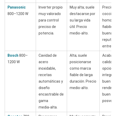
Panasonic
Inverter propio
Muy alta; suele
Precisió
800–1200 W
muy valorado
destacarse por
cocción
para control
su larga vida
homogé
preciso de
útil. Precio
fiabilida
potencia.
medio-alto.
buena
reputac
entre ex
Bosch
800–
Cavidad de
Alta; suele
Acabad
1200 W
acero
posicionarse
calidad,
inoxidable,
como marca
opcione
recetas
fiable de larga
integrab
automáticas y
duración. Precio
buen
diseño
medio-alto.
rendimi
encastrable de
buen ser
gama
posvent
media‑alta.