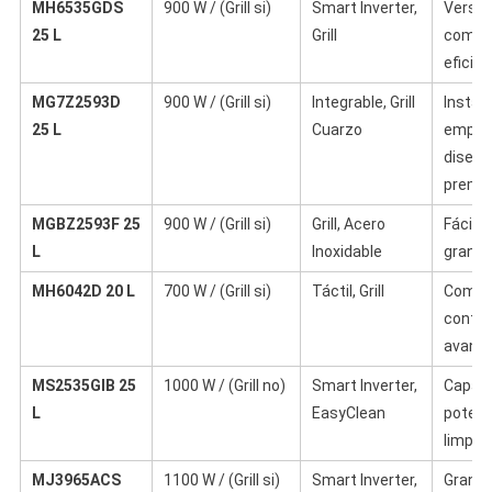
MH6535GDS
900 W / (Grill si)
Smart Inverter,
Versáti
25 L
Grill
compac
eficie
MG7Z2593D
900 W / (Grill si)
Integrable, Grill
Instal
25 L
Cuarzo
empot
diseño
premi
MGBZ2593F 25
900 W / (Grill si)
Grill, Acero
Fácil l
L
Inoxidable
gran d
MH6042D 20 L
700 W / (Grill si)
Táctil, Grill
Compa
contro
avanz
MS2535GIB 25
1000 W / (Grill no)
Smart Inverter,
Capaci
L
EasyClean
potenci
limpie
MJ3965ACS
1100 W / (Grill si)
Smart Inverter,
Gran