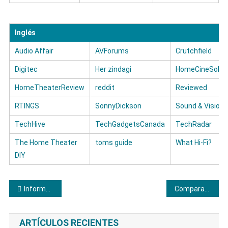
Inglés
Audio Affair
AVForums
Crutchfield
Digitec
Her zindagi
HomeCineSolut
HomeTheaterReview
reddit
Reviewed
RTINGS
SonnyDickson
Sound & Vision
TechHive
TechGadgetsCanada
TechRadar
The Home Theater
toms guide
What Hi-Fi?
DIY
Navegación
Información para elegir el mejor microondas LG
Comparativa y opiniones sobre los lavavajillas AEG
de
ARTÍCULOS RECIENTES