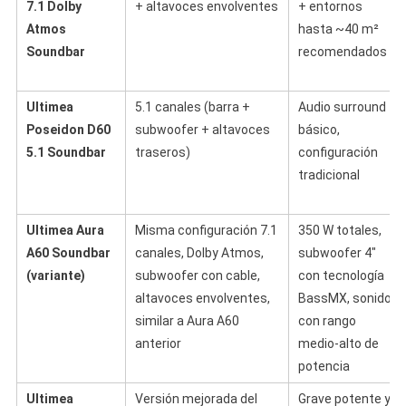
7.1 Dolby
+ altavoces envolventes
+ entornos
Atmos
hasta ~40 m²
Soundbar
recomendados
Ultimea
5.1 canales (barra +
Audio surround
Poseidon D60
subwoofer + altavoces
básico,
5.1 Soundbar
traseros)
configuración
tradicional
Ultimea Aura
Misma configuración 7.1
350 W totales,
A60 Soundbar
canales, Dolby Atmos,
subwoofer 4″
(variante)
subwoofer con cable,
con tecnología
altavoces envolventes,
BassMX, sonido
similar a Aura A60
con rango
anterior
medio-alto de
potencia
Ultimea
Versión mejorada del
Grave potente y