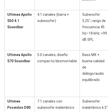
Ultimea Apollo
4.1 canales (barra +
Subwoofer
S50 4.1
subwoofer)
5.25″; rango de
Soundbar
frecuencia 45
Hz–18 kHz; >99
dB SPL
Ultimea Apollo
5.0 canales, diseño
Bass MX +
S70 Soundbar
compacto/desmontable
buena calidad
de
diálogo/audio
equilibrado
Ultimea
7.1 canales con
Subwoofer
Poseidon D80
subwoofer inalámbrico
inalámbrico 6.5″