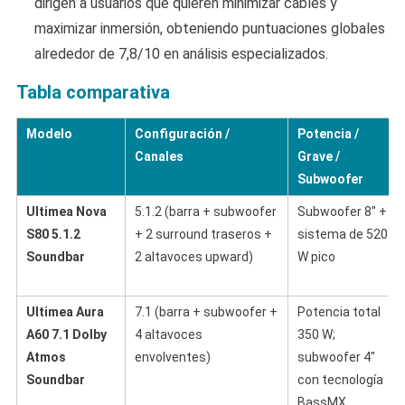
dirigen a usuarios que quieren minimizar cables y
maximizar inmersión, obteniendo puntuaciones globales
alrededor de 7,8/10 en análisis especializados.
Tabla comparativa
Modelo
Configuración /
Potencia /
Canales
Grave /
Subwoofer
Ultimea Nova
5.1.2 (barra + subwoofer
Subwoofer 8″ +
S80 5.1.2
+ 2 surround traseros +
sistema de 520
Soundbar
2 altavoces upward)
W pico
Ultimea Aura
7.1 (barra + subwoofer +
Potencia total
A60 7.1 Dolby
4 altavoces
350 W;
Atmos
envolventes)
subwoofer 4″
Soundbar
con tecnología
BassMX