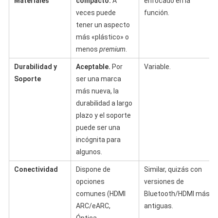
Materiales
compacto.
A
enfocado en la
veces puede
función.
tener un aspecto
más «plástico» o
menos
premium
.
Durabilidad y
Aceptable.
Por
Variable.
Soporte
ser una marca
más nueva, la
durabilidad a largo
plazo y el soporte
puede ser una
incógnita para
algunos.
Conectividad
Dispone de
Similar, quizás con
opciones
versiones de
comunes (HDMI
Bluetooth/HDMI más
ARC/eARC,
antiguas.
Óptica,