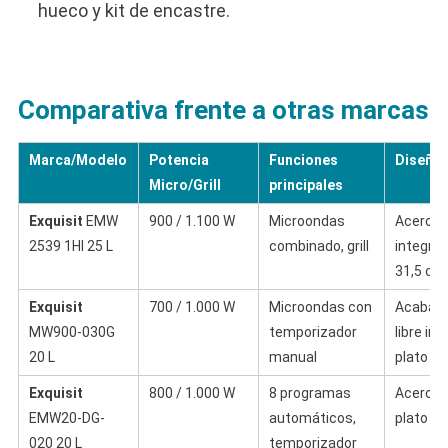
hueco y kit de encastre.
Comparativa frente a otras marcas
Marca/Modelo
Potencia
Funciones
Diseño
Micro/Grill
principales
Exquisit
EMW
900 / 1.100 W
Microondas
Acero in
2539 1HI 25 L
combinado, grill
integrab
31,5 cm
Exquisit
700 / 1.000 W
Microondas con
Acabado
MW900-030G
temporizador
libre ins
20 L
manual
plato 2
Exquisit
800 / 1.000 W
8 programas
Acero in
EMW20-DG-
automáticos,
plato 2
020 20 L
temporizador