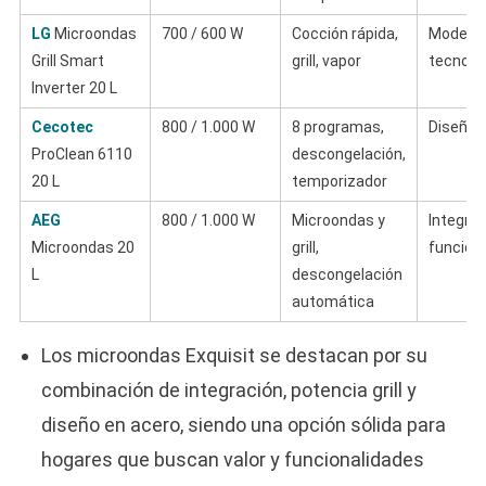
LG
Microondas
700 / 600 W
Cocción rápida,
Moderno
Grill Smart
grill, vapor
tecnoló
Inverter 20 L
Cecotec
800 / 1.000 W
8 programas,
Diseño 
ProClean 6110
descongelación,
20 L
temporizador
AEG
800 / 1.000 W
Microondas y
Integrab
Microondas 20
grill,
funcion
L
descongelación
automática
Los microondas Exquisit se destacan por su
combinación de integración, potencia grill y
diseño en acero, siendo una opción sólida para
hogares que buscan valor y funcionalidades