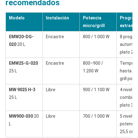
recomendados
Modelo
Instalación
Potencia
Program
micro/grill
extras
EMW20-DG-
Encastre
800 / 1.000 W
8 progr
020
20 L
automáti
plato 27
EMW25-G-020
Encastre
800–900 /
Tempori
25 L
1.200 W
hasta 95
grill pot
MW 9025 H-3
Libre
900 / 1.100 W
4 niveles
25 L
combina
plato 31
MW900-030
20
Libre
700 / 1.000 W
5 niveles
L
potencia,
25,5 cm