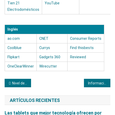
Tien 21
YouTube
Electrodomésticos
Inglés
ao.com
CNET
Consumer Reports
Coolblue
Currys
Find thisbests
Flipkart
Gadgets 360
Reviewed
OneClearWinner
Wirecutter
Navegación
Nivel de calidad de las tablets Huawei
Información fiable sobre los televisores TD System
de
ARTÍCULOS RECIENTES
entradas
Las tablets que mejor tecnología ofrecen por