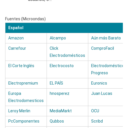
Fuentes (Microondas)
Español
Amazon
Alcampo
Aún más Barato
Carrefour
Click
ComproFacil
Electrodomésticos
El Corte Inglés
Electrocosto
Electrodomésticos
Progreso
Electropremium
EL PAÍS
Euronics
Europa
hnosperez
Juan Lucas
Electrodomesticos
Leroy Merlin
MediaMarkt
OCU
PcComponentes
Qubbos
Scribd