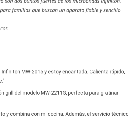
o son dos puntos fuertes de los microondas Infiniton.
para familias que buscan un aparato fiable y sencillo
icos
Infiniton MW-2015 y estoy encantada. Calienta rápido,
e.”
ón grill del modelo MW-2211G, perfecta para gratinar
to y combina con mi cocina. Además, el servicio técnic