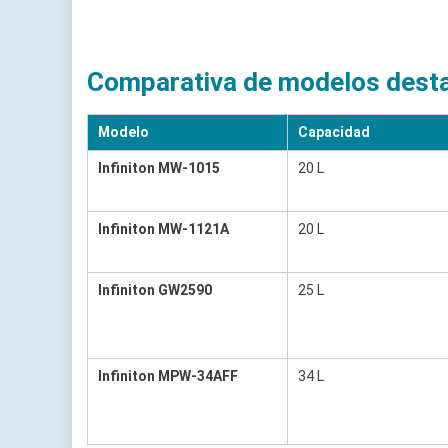
Comparativa de modelos dest
Modelo
Capacidad
Infiniton MW-1015
20 L
Infiniton MW-1121A
20 L
Infiniton GW2590
25 L
Infiniton MPW-34AFF
34 L